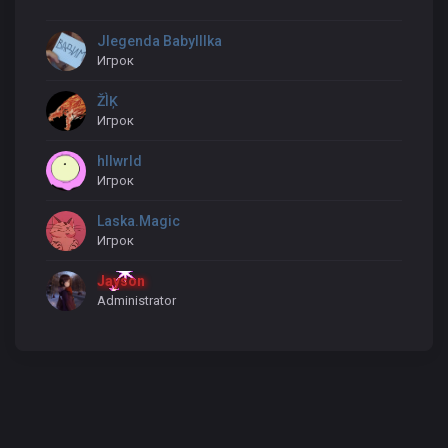
JIegenda Babylllka
Игрок
ŽÌĶ
Игрок
hllwrld
Игрок
Laska.Magic
Игрок
Jayson
Administrator